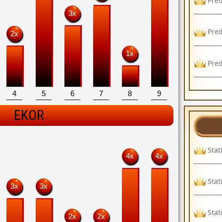
Pred
3x
Pre
2x
1x
Pred
4
5
6
7
8
9
EKOR
Stat
4x
4x
Stat
3x
3x
Stat
2x
2x