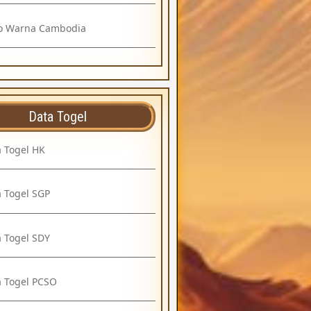
to Warna Cambodia
Data Togel
 Togel HK
 Togel SGP
 Togel SDY
a Togel PCSO