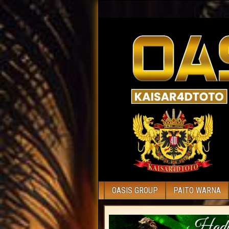
OASIS GROUP
PAITO WARNA