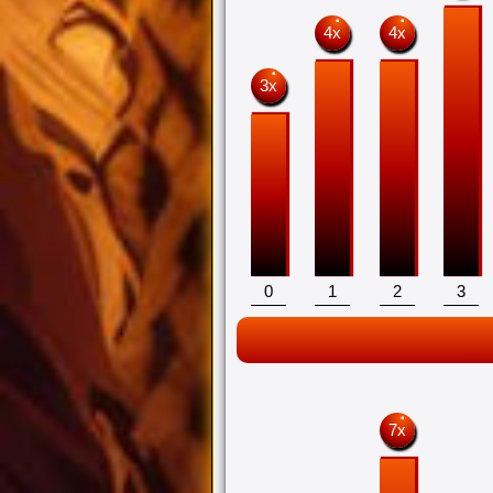
4x
4x
3x
0
1
2
3
7x