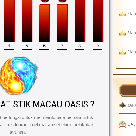
Stat
Stat
4
5
6
7
8
9
Stat
ATISTIK MACAU OASIS ?
TAR
U
berfungsi untuk membantu para pemain untuk
OAS
lisa keluaran togel macau sebelum melakukan
taruhan.