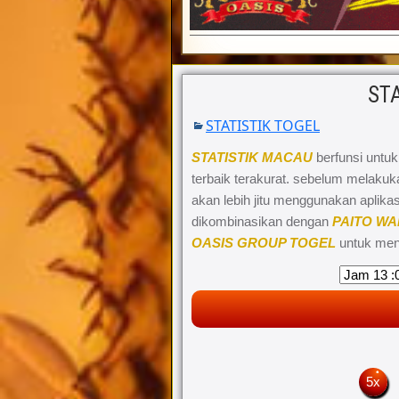
ST
STATISTIK TOGEL
STATISTIK MACAU
berfunsi untuk
terbaik terakurat. sebelum melaku
akan lebih jitu menggunakan aplik
dikombinasikan dengan
PAITO W
OASIS GROUP TOGEL
untuk meng
5x