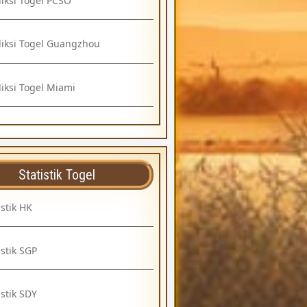
iksi Togel PCSO
diksi Togel Guangzhou
iksi Togel Miami
Statistik Togel
istik HK
istik SGP
istik SDY