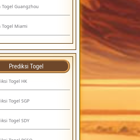
a Togel Guangzhou
a Togel Miami
Prediksi Togel
iksi Togel HK
iksi Togel SGP
iksi Togel SDY