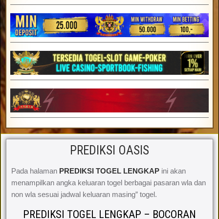
PREDIKSI OASIS
Pada halaman
PREDIKSI TOGEL LENGKAP
ini akan
menampilkan angka keluaran togel berbagai pasaran wla dan
non wla sesuai jadwal keluaran masing” togel.
PREDIKSI TOGEL LENGKAP – BOCORAN