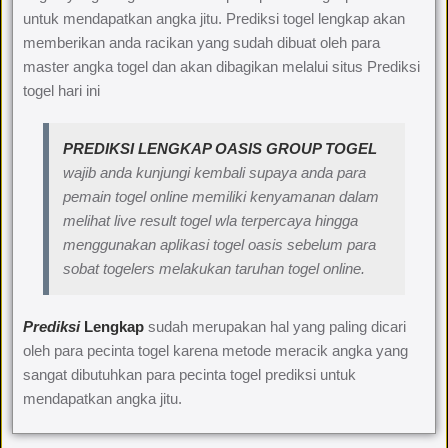
untuk mendapatkan angka jitu. Prediksi togel lengkap akan
memberikan anda racikan yang sudah dibuat oleh para
master angka togel dan akan dibagikan melalui situs Prediksi
togel hari ini
PREDIKSI LENGKAP OASIS GROUP TOGEL
wajib anda kunjungi kembali supaya anda para
pemain togel online memiliki kenyamanan dalam
melihat live result togel wla terpercaya hingga
menggunakan aplikasi togel oasis sebelum para
sobat togelers melakukan taruhan togel online.
Prediksi
Lengkap
sudah merupakan hal yang paling dicari
oleh para pecinta togel karena metode meracik angka yang
sangat dibutuhkan para pecinta togel prediksi untuk
mendapatkan angka jitu.