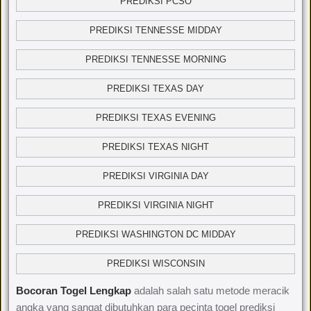
PREDIKSI PCSO
PREDIKSI TENNESSE MIDDAY
PREDIKSI TENNESSE MORNING
PREDIKSI TEXAS DAY
PREDIKSI TEXAS EVENING
PREDIKSI TEXAS NIGHT
PREDIKSI VIRGINIA DAY
PREDIKSI VIRGINIA NIGHT
PREDIKSI WASHINGTON DC MIDDAY
PREDIKSI WISCONSIN
Bocoran Togel Lengkap
adalah salah satu metode meracik
angka yang sangat dibutuhkan para pecinta togel prediksi