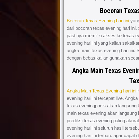
Bocoran Texas 
Bocoran Texas Evening hari ini
yang
dari bocoran texas evening hari ini.
pastinya memiliki akses ke texas e
evening hari ini yang kalian saksi
angka main texas evening hari ini. S
dengan bebas kalian gunakan secar
Angka Main Texas Evening
Tex
Angka Main Texas Evening hari ini
h
evening hari ini tercepat live. Angk
texas eveningpools akan langsung ka
main texas evening akan langsung
prediksi texas evening paling akura
evening hari ini seluruh hasil terse
evening hari ini terbaru agar dapat 