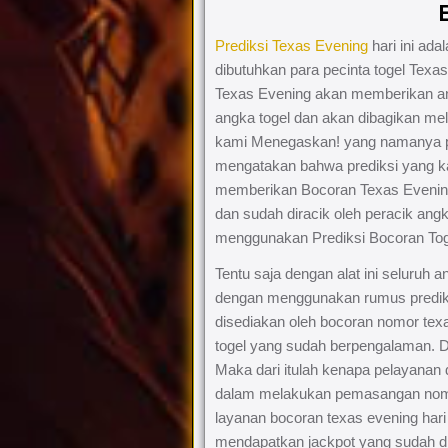
E
Prediksi Texas Evening
hari ini ad
dibutuhkan para pecinta togel Texa
Texas Evening akan memberikan and
angka togel dan akan dibagikan mela
kami Menegaskan! yang namanya pr
mengatakan bahwa prediksi yang kam
memberikan Bocoran Texas Evening 
dan sudah diracik oleh peracik angka
menggunakan Prediksi Bocoran Togel
Tentu saja dengan alat ini seluruh a
dengan menggunakan rumus prediksi 
disediakan oleh bocoran nomor texa
togel yang sudah berpengalaman. D
Maka dari itulah kenapa pelayanan d
dalam melakukan pemasangan nomor 
layanan bocoran texas evening hari 
mendapatkan jackpot yang sudah di