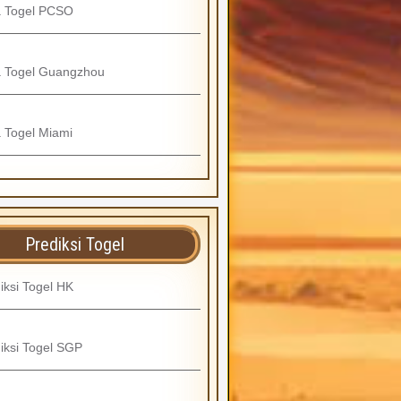
a Togel PCSO
a Togel Guangzhou
 Togel Miami
Prediksi Togel
iksi Togel HK
iksi Togel SGP