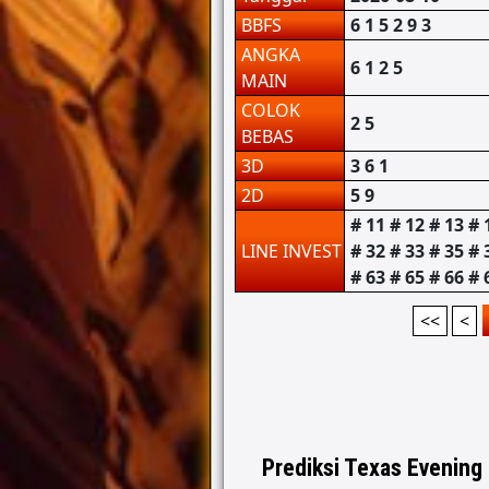
Prediksi Texas Evening 