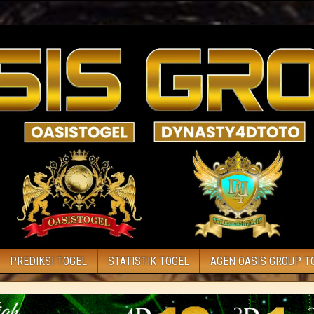
PREDIKSI TOGEL
STATISTIK TOGEL
AGEN OASIS GROUP T